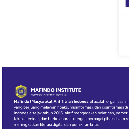
Mafindo (Masyarakat Antifitnah Indonesia)
adalah organisasi ni
yang berjuang melawan hoaks, misinformasi, dan disinformasi di
Indonesia sejak tahun 2016. Aktif mengadakan pelatihan, pemer
fakta, seminar, dan berkolaborasi dengan berbagai pihak dalam r
meningkatkan literasi digital dan pemikiran kritis.