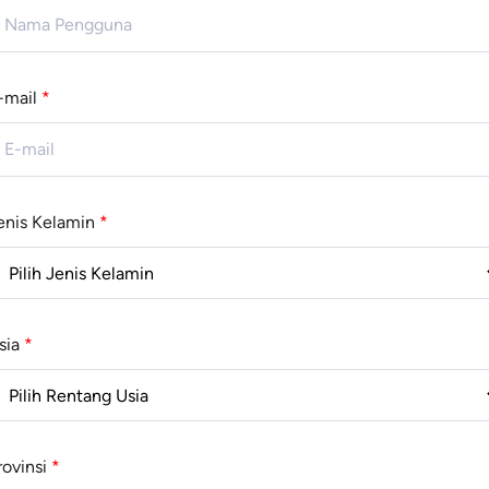
-mail
*
enis Kelamin
*
sia
*
rovinsi
*