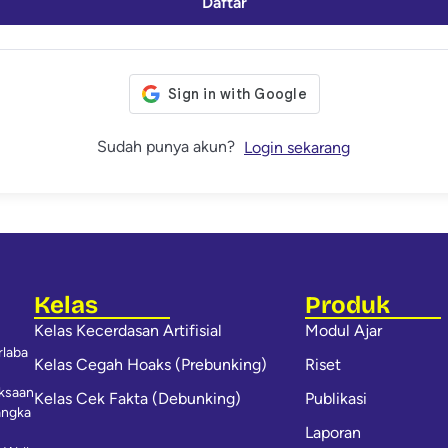
Daftar
Sudah punya akun?
Login sekarang
Kelas
Produk
Kelas Kecerdasan Artifisial
Modul Ajar
rlaba
Kelas Cegah Hoaks (Prebunking)
Riset
iksaan
Kelas Cek Fakta (Debunking)
Publikasi
angka
Laporan