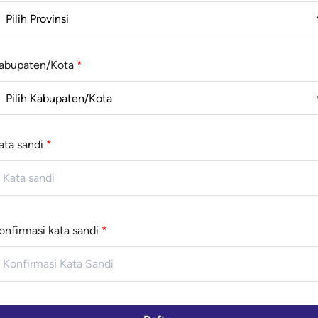
abupaten/Kota
*
ata sandi
*
onfirmasi kata sandi
*