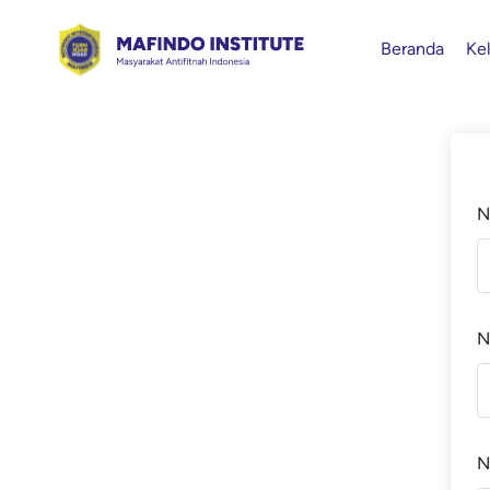
Beranda
Ke
N
N
N