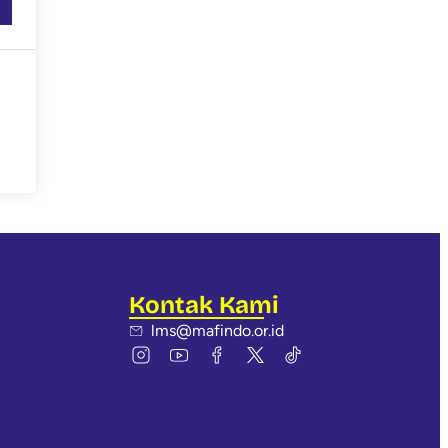
Kontak Kami
lms@mafindo.or.id