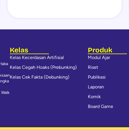
Kelas
Produk
Kelas Kecerdasan Artifisial
Modul Ajar
rlaba
Kelas Cegah Hoaks (Prebunking)
Riset
iksaan
Kelas Cek Fakta (Debunking)
Publikasi
angka
Laporan
 Walk
Komik
Board Game