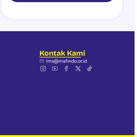
Kontak Kami
lms@mafindo.or.id