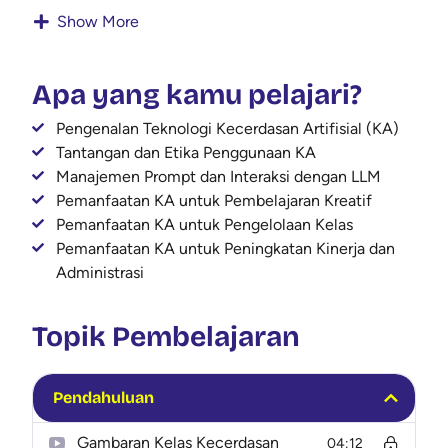
Show More
khususnya di lingkungan sekolah. Program ini
dirancang sebagai upaya pemberdayaan bagi para
pendidik agar mampu berkolaborasi dengan teknologi
Apa yang kamu pelajari?
Kecerdasan Artifisial atau KA untuk meningkatkan
efektivitas pembelajaran, pengelolaan administrasi,
Pengenalan Teknologi Kecerdasan Artifisial (KA)
serta interaksi dengan peserta didik.
Tantangan dan Etika Penggunaan KA
Manajemen Prompt dan Interaksi dengan LLM
Pemanfaatan KA untuk Pembelajaran Kreatif
Pemanfaatan KA untuk Pengelolaan Kelas
Pemanfaatan KA untuk Peningkatan Kinerja dan
Administrasi
Topik Pembelajaran
Pendahuluan
Gambaran Kelas Kecerdasan
04:12