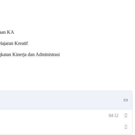
naan KA
ajaran Kreatif
atan Kinerja dan Administrasi
04:12