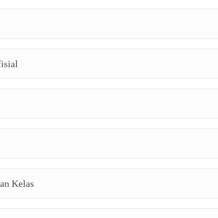
isial
aan Kelas