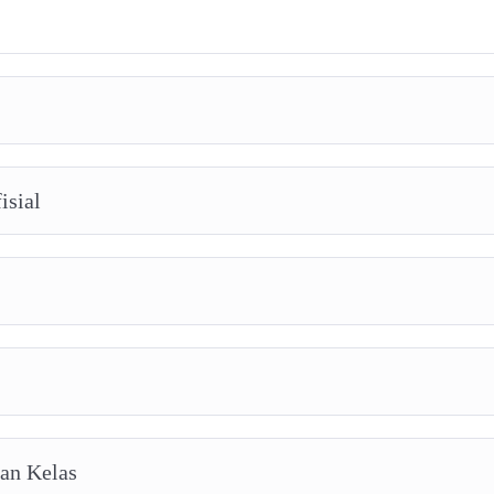
isial
aan Kelas