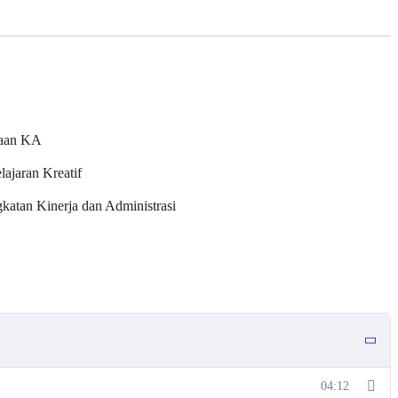
naan KA
ajaran Kreatif
atan Kinerja dan Administrasi
04:12