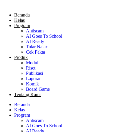
Lewati
ke
Beranda
konten
Kelas
Program
Antiscam
AI Goes To School
AI Ready
Tular Nalar
Cek Fakta
Produk
Modul
Riset
Publikasi
Laporan
Komik
Board Game
Tentang Kami
Beranda
Kelas
Program
Antiscam
AI Goes To School
AI Ready