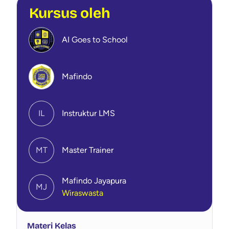
Kursus oleh
AI Goes to School
Mafindo
IL
Instruktur LMS
MT
Master Trainer
Mafindo Jayapura
MJ
Wiraswasta
Materi Kelas