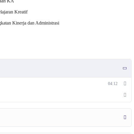
naan KA
ajaran Kreatif
atan Kinerja dan Administrasi
04:12