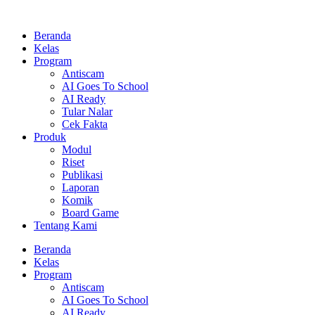
Lewati
ke
Beranda
konten
Kelas
Program
Antiscam
AI Goes To School
AI Ready
Tular Nalar
Cek Fakta
Produk
Modul
Riset
Publikasi
Laporan
Komik
Board Game
Tentang Kami
Beranda
Kelas
Program
Antiscam
AI Goes To School
AI Ready