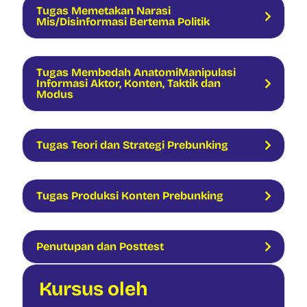
Tugas Memetakan Narasi
Mis/Disinformasi Bertema Politik
Tugas Membedah AnatomiManipulasi
Informasi Aktor, Konten, Taktik dan
Modus
Tugas Teori dan Strategi Prebunking
Tugas Produksi Konten Prebunking
Penutupan dan Posttest
Kursus oleh