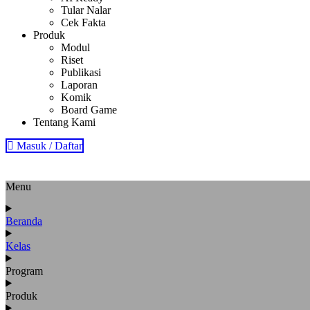
Tular Nalar
Cek Fakta
Produk
Modul
Riset
Publikasi
Laporan
Komik
Board Game
Tentang Kami
Masuk / Daftar
Menu
Beranda
Kelas
Program
Produk