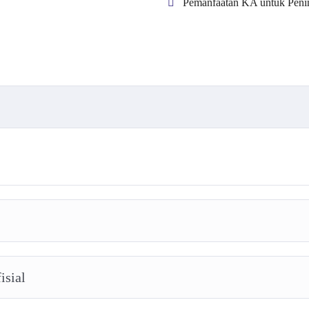
Pemanfaatan KA untuk Penin
isial