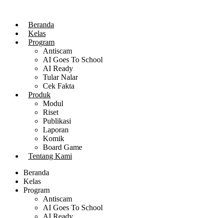
Lewati
ke
Beranda
konten
Kelas
Program
Antiscam
AI Goes To School
AI Ready
Tular Nalar
Cek Fakta
Produk
Modul
Riset
Publikasi
Laporan
Komik
Board Game
Tentang Kami
Beranda
Kelas
Program
Antiscam
AI Goes To School
AI Ready