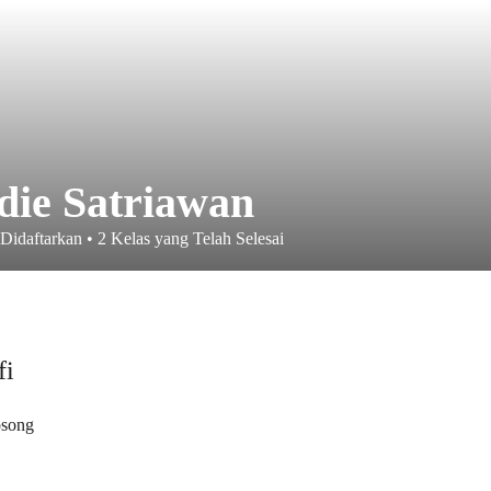
die Satriawan
 Didaftarkan
•
2
Kelas yang Telah Selesai
fi
osong