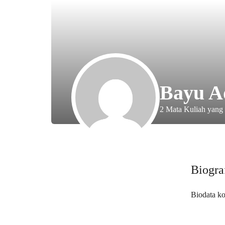
Bayu A
2
Mata Kuliah yang
Biogra
Biodata k