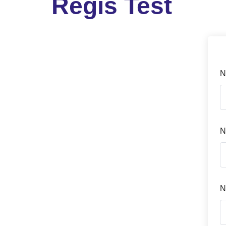
Regis Test
N
N
N