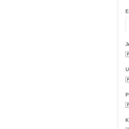
E
J
U
P
K