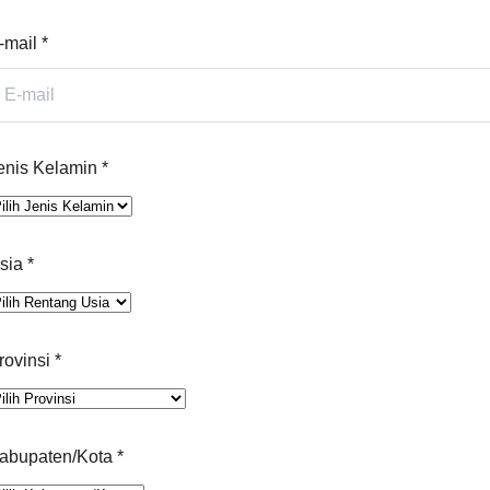
-mail
*
enis Kelamin
*
sia
*
rovinsi
*
abupaten/Kota
*