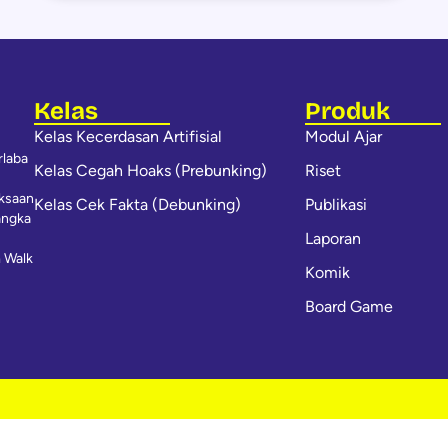
Kelas
Produk
Kelas Kecerdasan Artifisial
Modul Ajar
rlaba
Kelas Cegah Hoaks (Prebunking)
Riset
iksaan
Kelas Cek Fakta (Debunking)
Publikasi
angka
Laporan
 Walk
Komik
Board Game