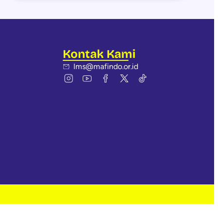
Kontak Kami
lms@mafindo.or.id